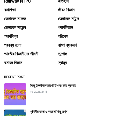
Railway NTPC
ইতিহাস
কর্মশিক্ষা
জীবন বিজ্ঞান
জেনারেল নলেজ
জেনারেল সাইন্স
জেনারেল সায়েন্স
পদার্থবিজ্ঞান
পদার্থবিদ্যা
পরিবেশ
প্রবন্ধ রচনা
বাংলা ব্যাকরণ
ভারতীয় বিজ্ঞানীদের জীবনী
ভূগোল
রসায়ন বিজ্ঞান
স্বাস্থ্য
RECENT POST
কিছু বৈজ্ঞানিক যন্ত্রপাতি এবং তার ব্যবহার
2026/2/15
পৃথিবীর জানা ও অজানা কিছু তথ্য