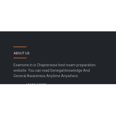
ABOUT US
Examone.in is Chapterwise best exam preparation
website. You can read Genegal knowledge And
General Awareness Anytime Anywhere.
LEARN MORE
Contact Us
Disclaimer
Privacy Policy