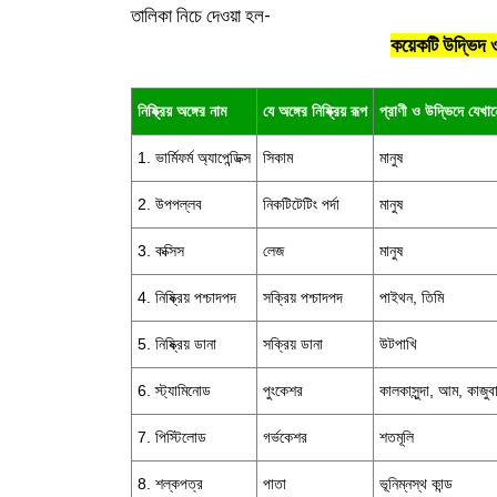
তালিকা নিচে দেওয়া হল-
কয়েকটি উদ্ভিদ ও প
নিষ্ক্রিয় অঙ্গের নাম
যে অঙ্গের নিষ্ক্রিয় রূপ
প্রাণী ও উদ্ভিদে যেখা
1. ভার্মিফর্ম অ্যাপেন্ডিক্স
সিকাম
মানুষ
2. উপপল্লব
নিকটিটেটিং পর্দা
মানুষ
3. কক্সিস
লেজ
মানুষ
4. নিষ্ক্রিয় পশ্চাদপদ
সক্রিয় পশ্চাদপদ
পাইথন, তিমি
5. নিষ্ক্রিয় ডানা
সক্রিয় ডানা
উটপাখি
6. স্ট্যামিনোড
পুংকেশর
কালকাসুন্দা, আম, কাজুব
7. পিস্টিলোড
গর্ভকেশর
শতমূলি
8. শল্কপত্র
পাতা
ভূনিম্নস্থ কান্ড