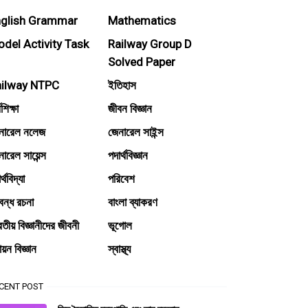
nglish Grammar
Mathematics
del Activity Task
Railway Group D
Solved Paper
ailway NTPC
ইতিহাস
মশিক্ষা
জীবন বিজ্ঞান
নারেল নলেজ
জেনারেল সাইন্স
ারেল সায়েন্স
পদার্থবিজ্ঞান
র্থবিদ্যা
পরিবেশ
বন্ধ রচনা
বাংলা ব্যাকরণ
তীয় বিজ্ঞানীদের জীবনী
ভূগোল
য়ন বিজ্ঞান
স্বাস্থ্য
CENT POST