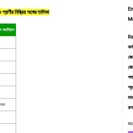
E
্রাণীর নিষ্ক্রিয় অঙ্গের তালিকা
Mo
নে অবস্থিত
R
কর্
জে
জেন
পদা
প্র
ভার
াদাম
রসা
RE