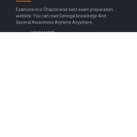
Examone.in is Chapterwise best exam preparation
website. You can read Genegal knowledge And
General Awareness Anytime Anywhere.
LEARN MORE
Contact Us
Disclaimer
Privacy Policy
Terms and Conditions
Sitemap
FOLLOW US
NEWSLETTER