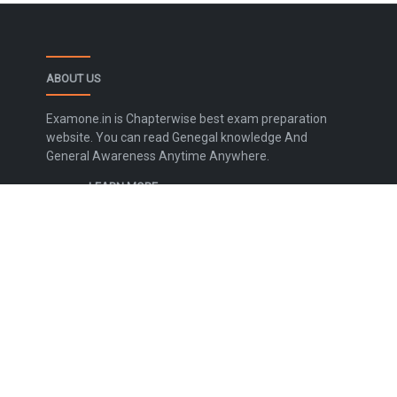
ABOUT US
Examone.in is Chapterwise best exam preparation
website. You can read Genegal knowledge And
General Awareness Anytime Anywhere.
LEARN MORE
Contact Us
Disclaimer
Privacy Policy
Terms and Conditions
Sitemap
FOLLOW US