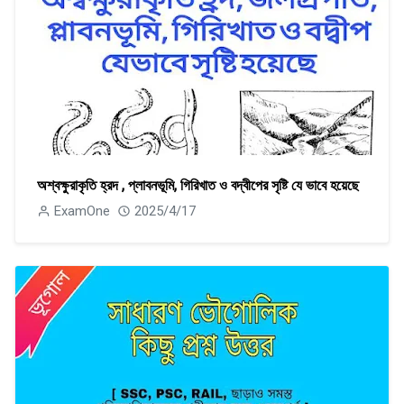
অশ্বক্ষুরাকৃতি হ্রদ , প্লাবনভূমি, গিরিখাত ও বদ্বীপের সৃষ্টি যে ভাবে হয়েছে
ExamOne
2025/4/17