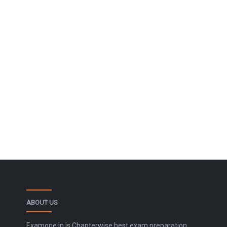
ABOUT US
Examone.in is Chapterwise best exam preparation