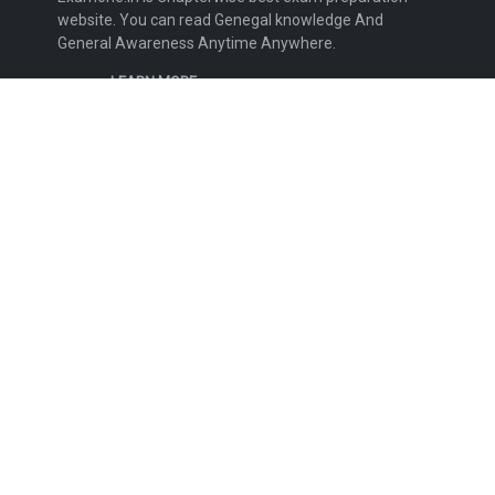
website. You can read Genegal knowledge And
General Awareness Anytime Anywhere.
LEARN MORE
Contact Us
Disclaimer
Privacy Policy
Terms and Conditions
Sitemap
FOLLOW US
NEWSLETTER
Stay up to date with the latest news