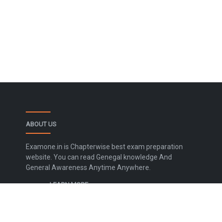
ABOUT US
Examone.in is Chapterwise best exam preparation
website. You can read Genegal knowledge And
General Awareness Anytime Anywhere.
LEARN MORE
Contact Us
Disclaimer