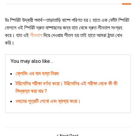
উঃ স্পিরিট উদ্বায়ী পদার্থ—তাড়াতাড়ি বাষ্পে পরিণত হয়। হাতে এক ফোঁটা স্পিরিট
ফেললে ওই স্পিরিট দ্রুত বাষ্পায়নের জন্য হাত থেকে দ্রুত লীনতাপ সংগ্রহ
করে। হাত ওই
লীনতাপ
দিয়ে দেওয়ায় শীতল হয় তাই হাতে আমরা ঠান্ডা বোধ
করি।
You may also like...
ফ্লেমিং এর বাম হস্ত নিয়ম
টরিসেলির পরীক্ষা বর্ণনা করাে। টরিসেলির এই পরীক্ষা থেকে কী কী
সিদ্ধান্ত করা যায় ?
ওহমের সূত্রটি লেখাে এবং ব্যাখ্যা করাে।