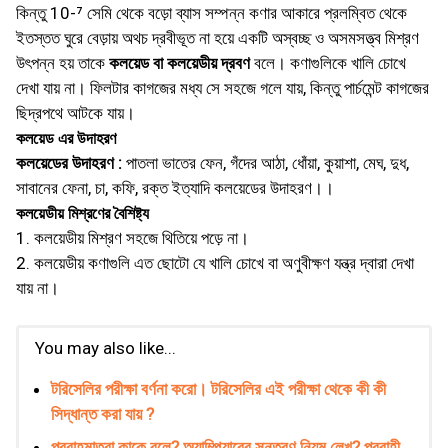
কিন্তু 10-⁷ সেমি থেকে বড়াে ব্যাস সম্পন্ন কণার আকারে প্রলম্বিত থেকে
ইতস্তত ঘুরে বেড়ায় অথচ দ্রবীভূত না হয়ে একটি অস্বচ্ছ ও অসমসত্ত্ব মিশ্রণ
উৎপন্ন হয় তাকে
কলয়েড বা কলয়েডীয় দ্রবণ
বলে। কণাগুলিকে খালি চোখে
দেখা যায় না। ফিলটার কাগজের মধ্য সে সহজে গলে যায়, কিন্তু পার্চমেন্ট কাগজের
ছিদ্রপথে আটকে যায়।
কলয়েড এর উদাহরণ
কলয়েডের উদাহরণ :
পাতলা ভাতের ফেন, গঁদের আঠা, ধোঁয়া, কুয়াশা, মেঘ, দুধ,
সাবানের ফেনা, চা, কফি, রক্ত ইত্যাদি কলয়েডের উদাহরণ।।
কলয়েডীয় মিশ্রণের বৈশিষ্ট্য
1. কলয়েডীয় মিশ্রণ সহজে থিতিয়ে পড়ে না।
2. কলয়েডীয় কণাগুলি এত ছােটো যে খালি চোখে বা অণুবীক্ষণ যন্ত্র দ্বারা দেখা
যায় না।
You may also like...
টরিসেলির পরীক্ষা বর্ণনা করাে। টরিসেলির এই পরীক্ষা থেকে কী কী
সিদ্ধান্ত করা যায় ?
প্রবাহমাত্রা কাকে বলে? অ্যাম্পিয়ারের সন্তরণ নিয়ম লেখ? প্রবাহী