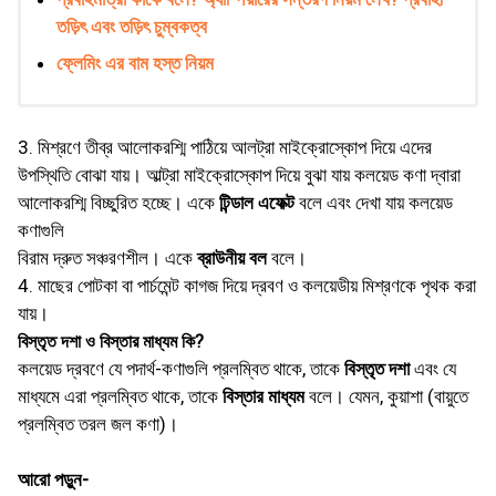
তড়িৎ এবং তড়িৎ চুম্বকত্ব
ফ্লেমিং এর বাম হস্ত নিয়ম
3. মিশ্রণে তীব্র আলােকরশ্মি পাঠিয়ে আলট্রা মাইক্রোস্কোপ দিয়ে এদের
উপস্থিতি বােঝা যায়। আল্ট্রা মাইক্রোস্কোপ দিয়ে বুঝা যায় কলয়েড কণা দ্বারা
আলােকরশ্মি বিচ্ছুরিত হচ্ছে। একে
টিন্ডাল এফেক্ট
বলে এবং দেখা যায় কলয়েড
কণাগুলি
বিরাম দ্রুত সঞ্চরণশীল। একে
ব্রাউনীয় বল
বলে।
4. মাছের পােটকা বা পার্চমেন্ট কাগজ দিয়ে দ্রবণ ও কলয়েডীয় মিশ্রণকে পৃথক করা
যায়।
বিস্তৃত দশা ও বিস্তার মাধ্যম কি?
কলয়েড দ্রবণে যে পদার্থ-কণাগুলি প্রলম্বিত থাকে, তাকে
বিস্তৃত দশা
এবং যে
মাধ্যমে এরা প্রলম্বিত থাকে, তাকে
বিস্তার মাধ্যম
বলে। যেমন, কুয়াশা (বায়ুতে
প্রলম্বিত তরল জল কণা)।
আরো পড়ুন-