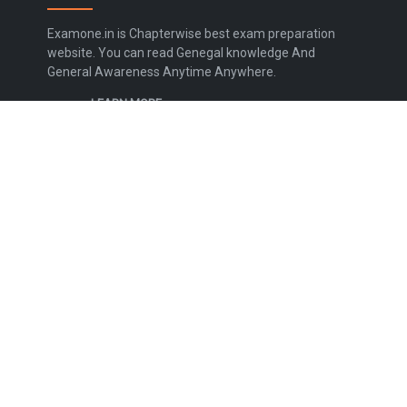
Examone.in is Chapterwise best exam preparation
website. You can read Genegal knowledge And
General Awareness Anytime Anywhere.
LEARN MORE
Contact Us
Disclaimer
Privacy Policy
Terms and Conditions
Sitemap
FOLLOW US
NEWSLETTER