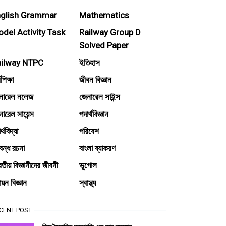
nglish Grammar
Mathematics
del Activity Task
Railway Group D
Solved Paper
ailway NTPC
ইতিহাস
মশিক্ষা
জীবন বিজ্ঞান
নারেল নলেজ
জেনারেল সাইন্স
ারেল সায়েন্স
পদার্থবিজ্ঞান
র্থবিদ্যা
পরিবেশ
বন্ধ রচনা
বাংলা ব্যাকরণ
তীয় বিজ্ঞানীদের জীবনী
ভূগোল
য়ন বিজ্ঞান
স্বাস্থ্য
CENT POST