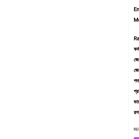
E
Mo
R
কর্
জে
জেন
পদা
প্র
ভার
রসা
RE