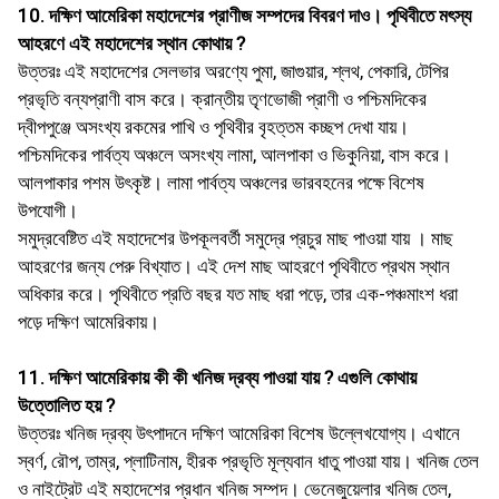
10. দক্ষিণ আমেরিকা মহাদেশের প্রাণীজ সম্পদের বিবরণ দাও। পৃথিবীতে মৎস্য
আহরণে এই মহাদেশের স্থান কোথায় ?
উত্তরঃ এই মহাদেশের সেলভার অরণ্যে পুমা, জাগুয়ার, শ্লথ, পেকারি, টেপির
প্রভৃতি বন্যপ্রাণী বাস করে। ক্রান্তীয় তৃণভােজী প্রাণী ও পশ্চিমদিকের
দ্বীপপুঞ্জে অসংখ্য রকমের পাখি ও পৃথিবীর বৃহত্তম কচ্ছপ দেখা যায়।
পশ্চিমদিকের পার্বত্য অঞ্চলে অসংখ্য লামা, আলপাকা ও ভিকুনিয়া, বাস করে।
আলপাকার পশম উৎকৃষ্ট। লামা পার্বত্য অঞ্চলের ভারবহনের পক্ষে বিশেষ
উপযােগী।
সমুদ্রবেষ্টিত এই মহাদেশের উপকূলবর্তী সমুদ্রে প্রচুর মাছ পাওয়া যায় । মাছ
আহরণের জন্য পেরু বিখ্যাত। এই দেশ মাছ আহরণে পৃথিবীতে প্রথম স্থান
অধিকার করে। পৃথিবীতে প্রতি বছর যত মাছ ধরা পড়ে, তার এক-পঞ্চমাংশ ধরা
পড়ে দক্ষিণ আমেরিকায়।
11. দক্ষিণ আমেরিকায় কী কী খনিজ দ্রব্য পাওয়া যায় ? এগুলি কোথায়
উত্তোলিত হয় ?
উত্তরঃ খনিজ দ্রব্য উৎপাদনে দক্ষিণ আমেরিকা বিশেষ উল্লেখযােগ্য। এখানে
স্বর্ণ, রৌপ, তাম্র, প্লাটিনাম, হীরক প্রভৃতি মূল্যবান ধাতু পাওয়া যায়। খনিজ তেল
ও নাইট্রেট এই মহাদেশের প্রধান খনিজ সম্পদ। ভেনেজুয়েলার খনিজ তেল,