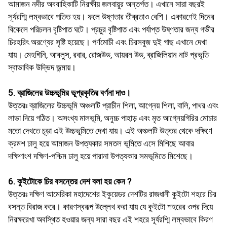
আমাজন নদীর অববাহিকাটি নিরক্ষীয় জলবায়ুর অন্তর্গত। এখানে সারা বছরই
সূর্যরশ্মি লম্বভাবে পতিত হয়। ফলে উষ্ণতার তীব্রতাও বেশি। একারণেই দিনের
বিকেলে পরিচলন বৃষ্টিপাত ঘটে। প্রচুর বৃষ্টিপাত এবং পর্যাপ্ত উষ্ণতার জন্য গভীর
চিরহরিৎ অরণ্যের সৃষ্টি হয়েছে। পর্ণমােচী এবং চিরসবুজ দুই গাছ এখানে দেখা
যায়। মেহগিনি, আবলুস, রবার, রােজউড, আয়রন উড, ব্রাজিলিয়ান নাট প্রভৃতি
স্বাভাবিক উদ্ভিদ জন্মায়।
5. ব্রাজিলের উচ্চভূমির ভূপ্রকৃতির বর্ণনা দাও।
উত্তরঃ ব্রাজিলের উচ্চভূমি অঞ্চলটি প্রাচীন শিলা, আগ্নেয় শিলা, বালি, পাথর এবং
লাভা দিয়ে গঠিত। অসংখ্য মালভূমি, অনুচ্চ পাহাড় এবং মৃত আগ্নেয়গিরির মােচার
মতাে দেখতে চূড়া এই উচ্চভূমিতে দেখা যায়। এই অঞ্চলটি উত্তর থেকে দক্ষিণে
ক্রমশ ঢালু হয়ে আমাজন উপত্যকার সমতল ভূমিতে এসে মিশিছে আবার
দক্ষিণাংশ দক্ষিণ-পশ্চিম ঢালু হয়ে পারানা উপত্যকার সমভূমিতে মিশেছে।
6. কুইটোকে চির বসন্তের দেশ বলা হয় কেন ?
উত্তরঃ দক্ষিণ আমেরিকা মহাদেশের ইকুয়েডর দেশটির রাজধানী কুইটো শহরে চির
বসন্ত বিরাজ করে। কারণস্বরূপ উল্লেখ করা যায় যে কুইটো শহরের ওপর দিয়ে
নিরক্ষরেখা অবস্থিত হওয়ার জন্য সারা বছর এই শহরে সূর্যরশ্মি লম্বভাবে কিরণ