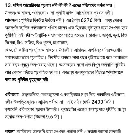
13. দক্ষিণ আমেরিকার প্রধান নদী কী কী ? এদের গতিপথের বর্ণনা দাও।
উত্তরঃ আমাজন, ওরিনকো ও লা-প্লাটা দক্ষিণ আমেরিকার প্রধান নদী।
আমাজন :
পৃথিবীর দ্বিতীয় দীর্ঘতম নদী। এর দৈর্ঘ্য 6276 কিমি। মধ্য পেরুর
অন্তর্গত আন্দিজ পর্বতমালার পশ্চিম ঢালের এক হিমবাহ সৃষ্ট হ্রদ হতে উৎপন্ন হয়ে
পূর্বাহিনী এই নদী আটলান্টিক মহাসাগরে পতিত হয়েছে। মারানন, জাপুরা, জুয়া, রিও
নিগ্রো, রিও মেডিরা, রিও পুরুস, টাপাজোস,
জিজ্ঞ, টোকাটিন্স প্রভৃতি আমাজনের উপনদী। আমাজন অল্পবিস্তর নিরক্ষরেখায়
সমান্তরালভাবে প্রবাহিত। নিরক্ষীয় অঞ্চলে সারা বছর বৃষ্টিপাত হয় বলে আমাজনে
সারা বছর প্রচুর জলপ্রবাহ থাকে। আমাজনের মতাে এত বিপুল জলরাশি পৃথিবীর
আর কোনাে নদীতে প্রবাহিত হয় না। এজন্যে জলপ্রবাহের বিচারে
আমাজনকে
বলা হয় পৃথিবীর বৃহত্তম নদী
।
ওরিনকো:
উত্তরদিকে ভেনেজুয়েলা ও কলম্বিয়ার মধ্য দিয়ে প্রবাহিত ওরিনকো
নদীর উৎপত্তিস্থলও আন্দিজ পর্বতমালা। এই নদীর দৈর্ঘ্য 2400 কিমি।
ক্যারেনি ওরিনকোর প্রধান উপনদী। ক্যারেনির এঞ্জেল জলপ্রপাত পৃথিবীর মধ্যে
সর্বোচ্চ জলপ্রপাত (উচ্চতা 9.6 মি)।
পারানা:
ব্রাজিলের উচ্চভূমি হতে উৎপন্ন পারানা নদী ও ম্যাটাগ্রোসাে মালভূমি