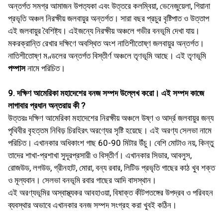
অন্তর্গত সমগ্র আমাজন উপত্যকা এবং উত্তরে কলম্বিয়া, ভেনেজুয়েলা, গিয়ানা
প্রভৃতি অঞ্চল নিরক্ষীয় জলবায়ুর অন্তর্গত। সারা বছর প্রচুর বৃষ্টিপাত ও উত্তাপ
এই জলবায়ুর বৈশিষ্ট্য। এইজন্যে নিরক্ষীয় অঞ্চলে গভীর বনভূমি দেখা যায়।
মকরক্রান্তি রেখার দক্ষিণে অবস্থিত অংশ নাতিশীতােষ্ণ জলবায়ুর অন্তর্গত।
নাতিশীতােষ্ণ মণ্ডলের অন্তর্গত বিস্তীর্ণ অঞ্চলে তৃণভূমি আছে। এই তৃণভূমি
পম্পাস
নামে পরিচিত।
9. দক্ষিণ আমেরিকা মহাদেশের বনজ সম্পদ উল্লেখ করাে। এই সম্পদ কাজে
লাগাবার প্রধান অন্তরায় কী ?
উত্তরঃ দক্ষিণ আমেরিকা মহাদেশের নিরক্ষীয় অঞ্চলে উষ্ণ ও আর্দ্র জলবায়ুর জন্য
পৃথিবীর বৃহত্তম নিবিড় চিরহিরৎ অরণ্যের সৃষ্টি হয়েছে। এই অরণ্য সেলভা নামে
পরিচিত। এখানকার অধিকাংশ গাছ 60-90 মিটার উঁচু। বেশি মােটাও নয়, কিন্তু
তাদের শাখা-প্রশাখা সুদূরপ্রসারী ও বিস্তীর্ণ। এখানকার সিডার, আবলুস,
রােজউড, লগউড, গ্রীনহাট, মােরা, বন্য রবার, লিটিড প্রভৃতি গাছের কাঠ খুব শক্ত
ও মূল্যবান। সেলভা বনভূমি রবার গাছের আদি বাসস্থান।
এই অরণ্যভূমির অস্বাস্থ্যকর আবহাওয়া, বিষাক্ত কীটপতঙ্গের উপদ্রব ও পরিবহন
ব্যবস্থার অভাবে এখানকার বনজ সম্পদ সংগ্রহ করা খুবই কঠিন।