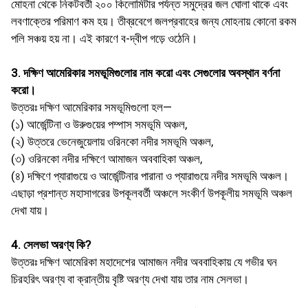
মােহনা থেকে নিকটবর্তী ২০০ কিলােমিটার পর্যন্ত সমুদ্রের জল ঘােলা থাকে এবং
লবণাক্তের পরিমাণ কম হয়। তীব্রবেগে জলপ্রবাহের জন্য মােহনায় কোনাে রকম
পলি সঞ্চয় হয় না। এই কারণে ব-দ্বীপ গড়ে ওঠেনি।
3. দক্ষিণ আমেরিকার সমভূমিগুলাের নাম করাে এবং সেগুলাের অবস্থান বর্ণনা
করাে।
উত্তরঃ দক্ষিণ আমেরিকার সমভূমিগুলাে হল—
(১) আর্জেন্টিনা ও উরুগুয়ের পম্পাস সমভূমি অঞ্চল,
(২) উত্তরে ভেনেজুয়েলায় ওরিনকো নদীর সমভূমি অঞ্চল,
(৩) ওরিনকো নদীর দক্ষিণে আমাজন অববাহিকা অঞ্চল,
(৪) দক্ষিণে প্যারাগুয়ে ও আর্জেন্টিনার পারানা ও প্যারাগুয়ে নদীর সমভূমি অঞ্চল।
এছাড়া প্রশান্ত মহাসাগরের উপকূলবর্তী অঞ্চলে সংকীর্ণ উপকূলীয় সমভূমি অঞ্চল
দেখা যায়।
4. সেলভা অরণ্য কি?
উত্তরঃ দক্ষিণ আমেরিকা মহাদেশের আমাজন নদীর অববাহিকায় যে গভীর ঘন
চিরহরিৎ অরণ্য বা ক্রান্তীয় বৃষ্টি অরণ্য দেখা যায় তার নাম সেলভা।