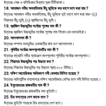
উত্তরঃ পেরু ও বলিভিয়ার বিখ্যাত হ্রদ টিটিকাকা।
18. আমাজন নদীর অববাহিকার উঁচু ভূমিকে কয় ভাগে ভাগ করা যায় ?
উত্তরঃ আমাজন নদীর অববাহিকার, উঁচু ভূমিকে দুই ভাগে ভাগ করা যায়—(১)
গিয়ানার উঁচু ভূমি, (২) ব্রাজিলের উঁচু ভূমি।
19. ব্রাজিল উচ্চভূমির সর্বোচ্চ শৃঙ্গের নাম কী ?
উত্তরঃ ব্রাজিল উচ্চভূমির সর্বোচ্চ শৃঙ্গের নাম পিকো-ডাে-বানডাইরা।
20. আলফালফা কী ?
উত্তরঃ পম্পাস সমভূমির একজাতীয় ঘাস হল আলফালফা।
21. পৃথিবীর সর্বোচ্চ জলপ্রপাতটির নাম কী ?
উত্তরঃ কারােনি নদীর অ্যাঞ্জেল জলপ্রপাত পৃথিবীর সর্বোচ্চ জলপ্রপাত।
22. গিয়ানার উচ্চভূমির গড় উচ্চতা কত ?
উত্তরঃ গিয়ানার উচ্চভূমির গড় উচ্চতা প্রায় ৮০০ মিটার।
23. দক্ষিণ আমেরিকার অধিকাংশ নদী কোথায় মিলিত হয়েছে ?
উত্তরঃ আটলান্টিক মহাসাগরে দক্ষিণ আমেরিকার বেশির ভাগ নদী মিলিত হয়েছে।
24. ইকুয়েডরের রাজধানীর নাম কী ?
উত্তরঃ ইকুয়েডরের রাজধানীর নাম কুইটো।
25. চির বসন্তের দেশ কাকে বলে ?
উত্তরঃ কুইটো শহরকে চির বসন্তের দেশ বলে।