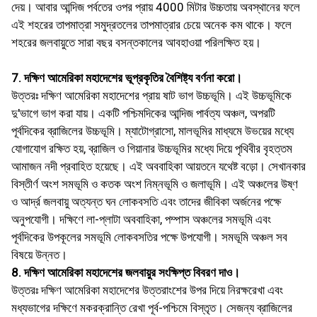
দেয়। আবার আন্দিজ পর্বতের ওপর প্রায় 4000 মিটার উচ্চতায় অবস্থানের ফলে
এই শহরের তাপমাত্রা সমুদ্রতলের তাপমাত্রার চেয়ে অনেক কম থাকে। ফলে
শহরের জলবায়ুতে সারা বছর বসন্তকালের আবহাওয়া পরিলক্ষিত হয়।
7. দক্ষিণ আমেরিকা মহাদেশের ভূপ্রকৃতির বৈশিষ্ট্য বর্ণনা করাে।
উত্তরঃ দক্ষিণ আমেরিকা মহাদেশের প্রায় ষাট ভাগ উচ্চভূমি। এই উচ্চভূমিকে
দু'ভাগে ভাগ করা যায়। একটি পশ্চিমদিকের আন্দিজ পার্বত্য অঞ্চল, অপরটি
পূর্বদিকের ব্রাজিলের উচ্চভূমি। ম্যাটোগ্রাসাে, মালভূমির মাধ্যমে উভয়ের মধ্যে
যােগাযােগ রক্ষিত হয়, ব্রাজিল ও গিয়ানার উচ্চভূমির মধ্যে দিয়ে পৃথিবীর বৃহত্তম
আমাজন নদী প্রবাহিত হয়েছে। এই অববাহিকা আয়তনে যথেষ্ট বড়াে। সেখানকার
বিস্তীর্ণ অংশ সমভূমি ও কতক অংশ নিম্নভূমি ও জলাভূমি। এই অঞ্চলের উষ্ণ
ও আর্দ্র জলবায়ু অত্যন্ত ঘন লােকবসতি এবং তাদের জীবিকা অর্জনের পক্ষে
অনুপযােগী। দক্ষিণে লা-প্লাটা অববাহিকা, পম্পাস অঞ্চলের সমভূমি এবং
পূর্বদিকের উপকূলের সমভূমি লােকবসতির পক্ষে উপযােগী। সমভূমি অঞ্চল সব
বিষয়ে উন্নত।
8. দক্ষিণ আমেরিকা মহাদেশের জলবায়ুর সংক্ষিপ্ত বিবরণ দাও।
উত্তরঃ দক্ষিণ আমেরিকা মহাদেশের উত্তরাংশের উপর দিয়ে নিরক্ষরেখা এবং
মধ্যভাগের দক্ষিণে মকরক্রান্তি রেখা পূর্ব-পশ্চিমে বিস্তৃত। সেজন্য ব্রাজিলের